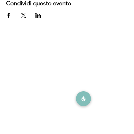
Condividi questo evento
Contattaci
info@orticafe.it
+39 3444713237
Via Garibaldi angolo Via Costituzione
PARCHEGGIO presso:
Via Garibaldi 15 e 13, Buccinasco