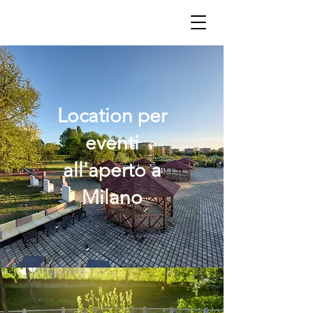
Location per
eventi
all'aperto a
Milano