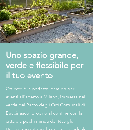
Uno spazio grande,
verde e flessibile per
il tuo evento
Orticafé è la perfetta location per
eventi all’aperto a Milano, immersa nel
verde del Parco degli Orti Comunali di
Buccinasco, proprio al confine con la
città e a pochi minuti dai Navigli.
Uno spazio informale ma curato, ideale