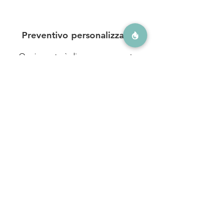
Preventivo personalizzato
Ogni evento è diverso: per questo
proponiamo preventivi su richiesta,
costruiti sulle tue reali esigenze.
Contattaci
Nome
Cognome